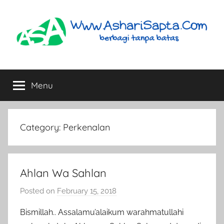
Skip
to
content
AshariSapta.Com
Berbagi
Tanpa
Menu
Batas
Category:
Perkenalan
Ahlan Wa Sahlan
Posted on
February 15, 2018
b
y
Bismillah.. Assalamu’alaikum warahmatullahi
a