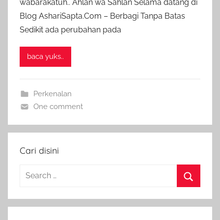
wabarakatuh.. Ahlan wa Sahlan Selama datang di
d
Blog AshariSapta.Com – Berbagi Tanpa Batas
m
Sedikit ada perubahan pada
i
n
baca yuks..
Perkenalan
One comment
Cari disini
Search
for:
Search