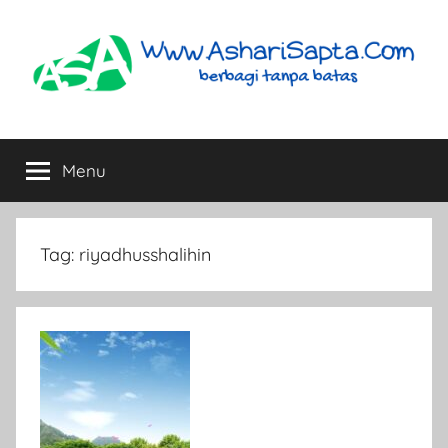
Skip
to
content
AshariSapta.Com
Berbagi
Tanpa
Menu
Batas
Tag:
riyadhusshalihin