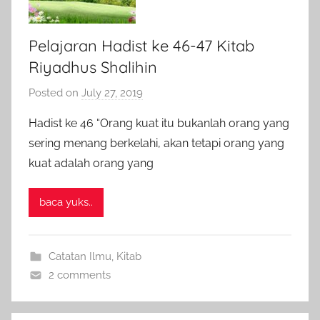
Pelajaran Hadist ke 46-47 Kitab
Riyadhus Shalihin
Posted on
July 27, 2019
b
y
Hadist ke 46 “Orang kuat itu bukanlah orang yang
a
sering menang berkelahi, akan tetapi orang yang
d
kuat adalah orang yang
m
i
baca yuks..
n
Catatan Ilmu
,
Kitab
2 comments