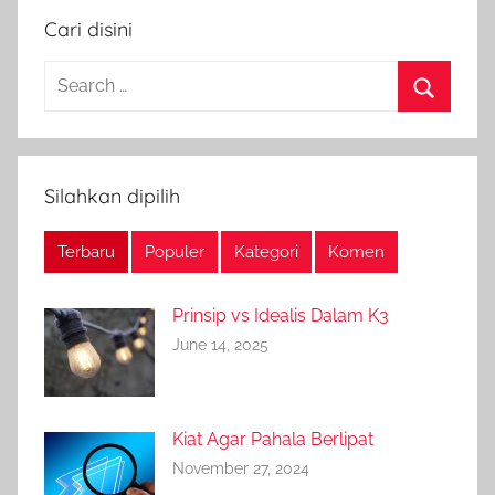
Cari disini
Search
for:
Search
Silahkan dipilih
Terbaru
Populer
Kategori
Komen
Prinsip vs Idealis Dalam K3
June 14, 2025
Kiat Agar Pahala Berlipat
November 27, 2024