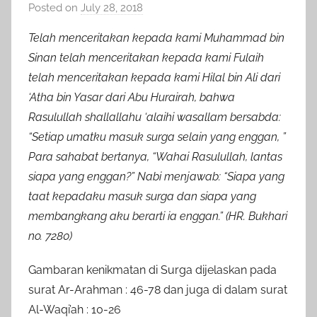
Posted on
July 28, 2018
b
y
Telah menceritakan kepada kami Muhammad bin
a
Sinan telah menceritakan kepada kami Fulaih
d
telah menceritakan kepada kami Hilal bin Ali dari
m
‘Atha bin Yasar dari Abu Hurairah, bahwa
i
Rasulullah shallallahu ‘alaihi wasallam bersabda:
n
“Setiap umatku masuk surga selain yang enggan, ”
Para sahabat bertanya, “Wahai Rasulullah, lantas
siapa yang enggan?” Nabi menjawab: “Siapa yang
taat kepadaku masuk surga dan siapa yang
membangkang aku berarti ia enggan.” (HR. Bukhari
no. 7280)
Gambaran kenikmatan di Surga dijelaskan pada
surat Ar-Arahman : 46-78 dan juga di dalam surat
Al-Waqi’ah : 10-26