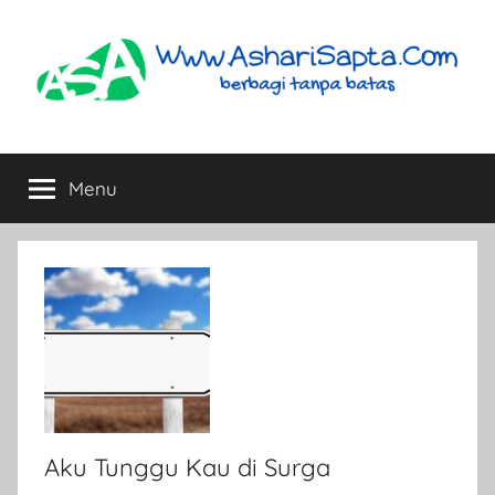
Skip
to
content
AshariSapta.Com
Berbagi
Tanpa
Menu
Batas
Aku Tunggu Kau di Surga