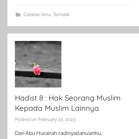
Catatan Ilmu
,
Tematik
Hadist 8 : Hak Seorang Muslim
Kepada Muslim Lainnya
Posted on
February 10, 2023
b
y
Dari Abu Hurairah radhiyallahu’anhu,
a