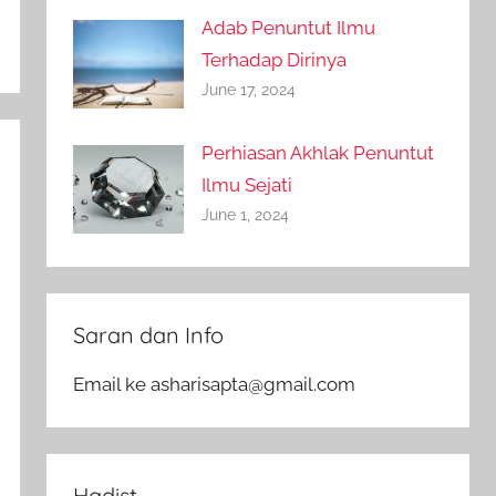
Adab Penuntut Ilmu
Terhadap Dirinya
June 17, 2024
Perhiasan Akhlak Penuntut
Ilmu Sejati
June 1, 2024
Saran dan Info
Email ke asharisapta@gmail.com
Hadist