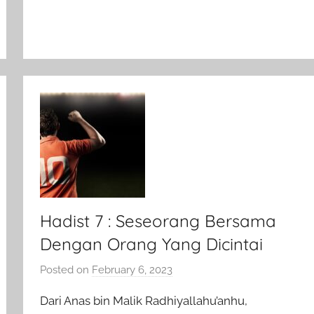
Hadist 7 : Seseorang Bersama
Dengan Orang Yang Dicintai
Posted on
February 6, 2023
b
y
Dari Anas bin Malik Radhiyallahu’anhu,
a