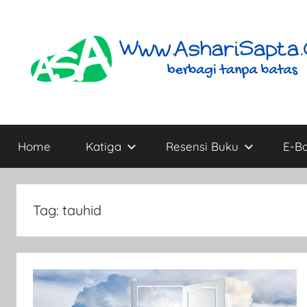
Skip
to
content
AshariSapta.Com
Berbagi
Tanpa
Home
Katiga
Resensi Buku
E-B
Batas
Tag:
tauhid