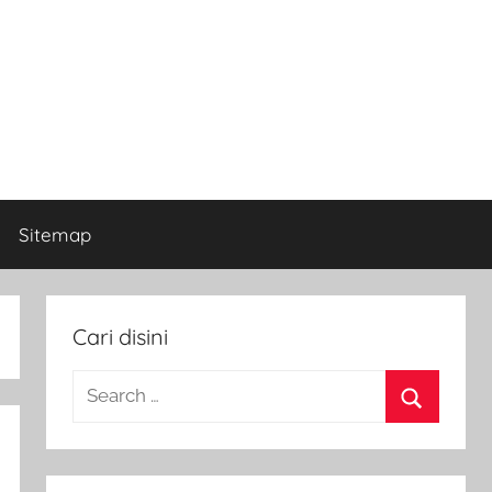
Sitemap
Cari disini
Search
for:
Search