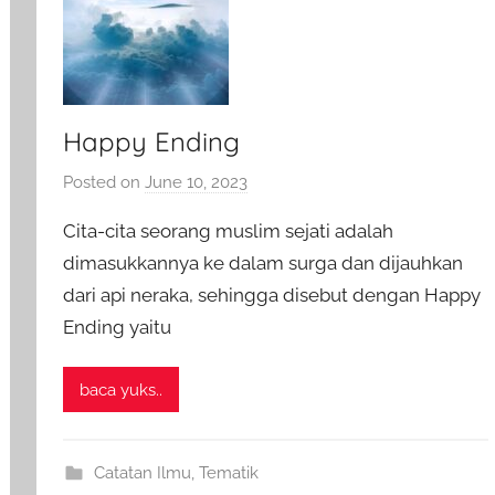
Happy Ending
Posted on
June 10, 2023
b
y
Cita-cita seorang muslim sejati adalah
a
dimasukkannya ke dalam surga dan dijauhkan
d
dari api neraka, sehingga disebut dengan Happy
m
Ending yaitu
i
n
baca yuks..
Catatan Ilmu
,
Tematik