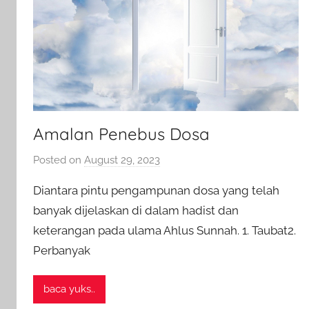
Amalan Penebus Dosa
Posted on
August 29, 2023
b
y
Diantara pintu pengampunan dosa yang telah
a
banyak dijelaskan di dalam hadist dan
d
keterangan pada ulama Ahlus Sunnah. 1. Taubat2.
m
Perbanyak
i
n
baca yuks..