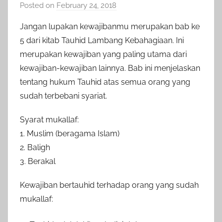
Posted on
February 24, 2018
b
y
Jangan lupakan kewajibanmu merupakan bab ke
a
5 dari kitab Tauhid Lambang Kebahagiaan. Ini
d
merupakan kewajiban yang paling utama dari
m
kewajiban-kewajiban lainnya. Bab ini menjelaskan
i
tentang hukum Tauhid atas semua orang yang
n
sudah terbebani syariat.
Syarat mukallaf:
1. Muslim (beragama Islam)
2. Baligh
3. Berakal
Kewajiban bertauhid terhadap orang yang sudah
mukallaf: