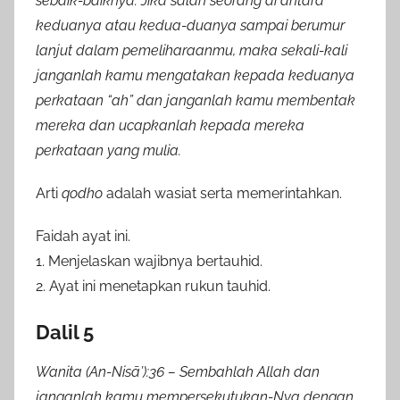
sebaik-baiknya. Jika salah seorang di antara
keduanya atau kedua-duanya sampai berumur
lanjut dalam pemeliharaanmu, maka sekali-kali
janganlah kamu mengatakan kepada keduanya
perkataan “ah” dan janganlah kamu membentak
mereka dan ucapkanlah kepada mereka
perkataan yang mulia.
Arti
qodho
adalah wasiat serta memerintahkan.
Faidah ayat ini.
1. Menjelaskan wajibnya bertauhid.
2. Ayat ini menetapkan rukun tauhid.
Dalil 5
Wanita (An-Nisā’):36 – Sembahlah Allah dan
janganlah kamu mempersekutukan-Nya dengan