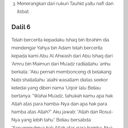
Menerangkan dari rukun Tauhid yaitu nafi’ dan
itsbat.
Dalil 6
Telah bercerita kepadaku Ishaq bin Ibrahim dia
mendengar Yahya bin Adam telah bercerita
kepada kami Abu Al Ahwash dari Abu Ishaq dari
‘Amru bin Maimun dari Mu’adz radliallahu ‘anhu
berkata: “Aku pernah membonceng di belakang
Nabi shallallahu ‘alaihi wasallam diatas seekor
keledai yang diberi nama ‘Uqoir lalu Beliau
bertanya: “Wahai Mu’adz, tahukah kamu apa hak
Allah atas para hamba-Nya dan apa hak para
hamba atas Allah?” Aku jawab: “Allah dan Rosul-
Nya yang lebih tahu”. Beliau bersabda:
“Sesungguhnya hak Allah atas para hamba-Nya