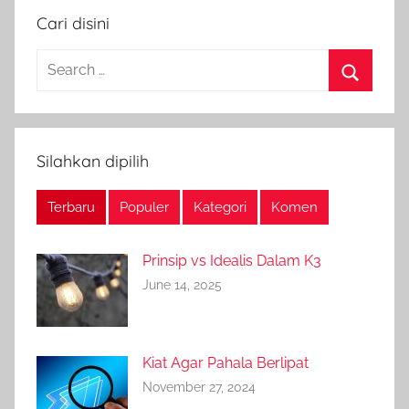
Cari disini
Search
for:
Search
Silahkan dipilih
Terbaru
Populer
Kategori
Komen
Prinsip vs Idealis Dalam K3
June 14, 2025
Kiat Agar Pahala Berlipat
November 27, 2024