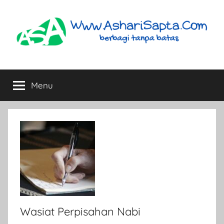
Skip
to
content
AshariSapta.Com
Berbagi
Tanpa
Menu
Batas
Wasiat Perpisahan Nabi