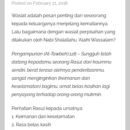
Posted on
February 21, 2018
b
y
Wasiat adalah pesan penting dari seseorang
a
kepada keluarganya menjelang kematiannya.
d
Lalu bagaimana dengan wasiat perpisahan yang
m
dilakukan oleh Nabi Shalallahu ‘Alaihi Wassalam?
i
n
Pengampunan (At-Tawbah):128 – Sungguh telah
datang kepadamu seorang Rasul dari kaummu
sendiri, berat terasa olehnya penderitaanmu,
sangat menginginkan (keimanan dan
keselamatan) bagimu, amat belas kasihan lagi
penyayang terhadap orang-orang mukmin.
Perhatian Rasul kepada umatnya:
1. Keimanan dan keselamatan
2. Rasa belas kasih