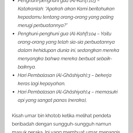
Penghuni-penghuni gua (Al-Kahf):103 –
Katakanlah: “Apakah akan Kami beritahukan
kepadamu tentang orang-orang yang paling
merugi perbuatannya?”
Penghuni-penghuni gua (Al-Kahf):104 – Yaitu
orang-orang yang telah sia-sia perbuatannya
dalam kehidupan dunia ini, sedangkan mereka
menyangka bahwa mereka berbuat sebaik-
baiknya.
Hari Pembalasan (Al-Ghāshiyah):3 – bekerja
keras lagi kepayahan,
Hari Pembalasan (Al-Ghāshiyah):4 – memasuki
api yang sangat panas (neraka),
Kisah umar bin khotob ketika melihat pendeta
beribadah dengan sungguh-sungguh namun
masuk neraka. Ini yang membuat umar menangis.