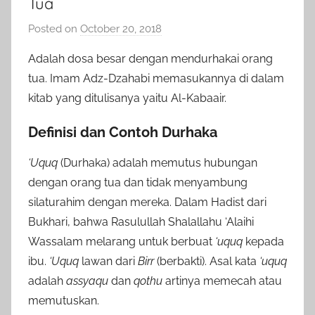
Tua
Posted on
October 20, 2018
b
y
Adalah dosa besar dengan mendurhakai orang
a
tua. Imam Adz-Dzahabi memasukannya di dalam
d
kitab yang ditulisanya yaitu Al-Kabaair.
m
i
Definisi dan Contoh Durhaka
n
‘Uquq
(Durhaka) adalah memutus hubungan
dengan orang tua dan tidak menyambung
silaturahim dengan mereka. Dalam Hadist dari
Bukhari, bahwa Rasulullah Shalallahu ‘Alaihi
Wassalam melarang untuk berbuat
‘uquq
kepada
ibu.
‘Uquq
lawan dari
Birr
(berbakti). Asal kata
‘uquq
adalah
assyaqu
dan
qothu
artinya memecah atau
memutuskan.