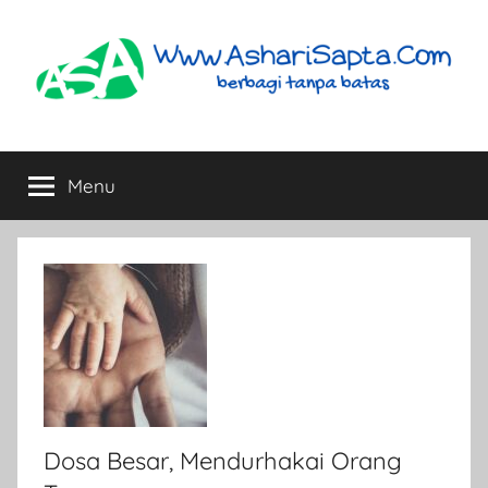
Skip
to
content
AshariSapta.Com
Berbagi
Tanpa
Menu
Batas
Dosa Besar, Mendurhakai Orang