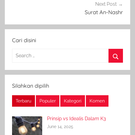
Next Post
Surat An-Nashr
Cari disini
Search
for:
Search
Silahkan dipilih
Terbaru
Populer
Kategori
Komen
Prinsip vs Idealis Dalam K3
June 14, 2025