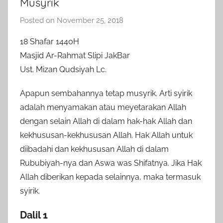
Musyrik
Posted on
November 25, 2018
b
y
18 Shafar 1440H
a
Masjid Ar-Rahmat Slipi JakBar
d
Ust. Mizan Qudsiyah Lc.
m
i
Apapun sembahannya tetap musyrik. Arti syirik
n
adalah menyamakan atau meyetarakan Allah
dengan selain Allah di dalam hak-hak Allah dan
kekhususan-kekhususan Allah. Hak Allah untuk
diibadahi dan kekhususan Allah di dalam
Rububiyah-nya dan Aswa was Shifatnya. Jika Hak
Allah diberikan kepada selainnya, maka termasuk
syirik.
Dalil 1