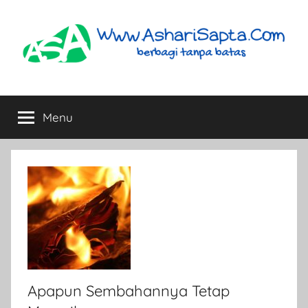
Skip
to
content
AshariSapta.Com
Berbagi
Tanpa
Menu
Batas
Apapun Sembahannya Tetap