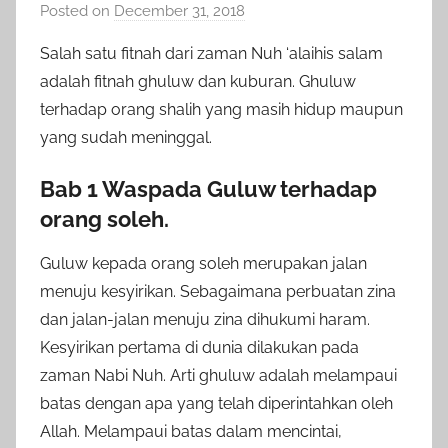
Posted on
December 31, 2018
b
y
Salah satu fitnah dari zaman Nuh ‘alaihis salam
a
adalah fitnah ghuluw dan kuburan. Ghuluw
d
terhadap orang shalih yang masih hidup maupun
m
yang sudah meninggal.
i
n
Bab 1 Waspada Guluw terhadap
orang soleh.
Guluw kepada orang soleh merupakan jalan
menuju kesyirikan. Sebagaimana perbuatan zina
dan jalan-jalan menuju zina dihukumi haram.
Kesyirikan pertama di dunia dilakukan pada
zaman Nabi Nuh. Arti ghuluw adalah melampaui
batas dengan apa yang telah diperintahkan oleh
Allah. Melampaui batas dalam mencintai,