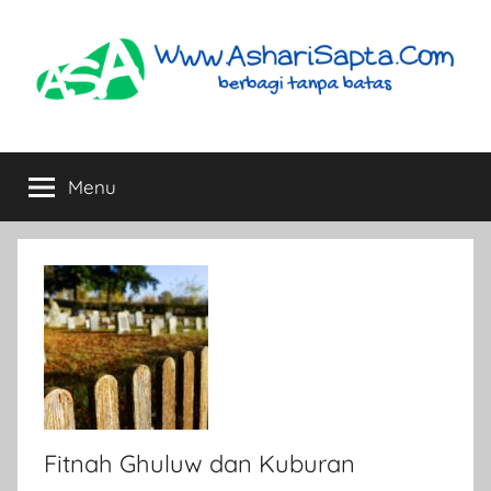
Skip
to
content
AshariSapta.Com
Berbagi
Tanpa
Menu
Batas
Fitnah Ghuluw dan Kuburan