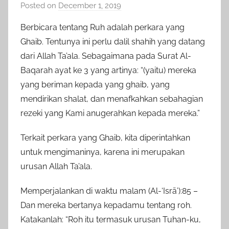
Posted on
December 1, 2019
b
y
Berbicara tentang Ruh adalah perkara yang
a
Ghaib. Tentunya ini perlu dalil shahih yang datang
d
dari Allah Ta’ala. Sebagaimana pada Surat Al-
m
Baqarah ayat ke 3 yang artinya: “(yaitu) mereka
i
yang beriman kepada yang ghaib, yang
n
mendirikan shalat, dan menafkahkan sebahagian
rezeki yang Kami anugerahkan kepada mereka.”
Terkait perkara yang Ghaib, kita diperintahkan
untuk mengimaninya, karena ini merupakan
urusan Allah Ta’ala.
Memperjalankan di waktu malam (Al-‘Isrā’):85 –
Dan mereka bertanya kepadamu tentang roh.
Katakanlah: “Roh itu termasuk urusan Tuhan-ku,