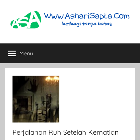
Skip
to
content
AshariSapta.Com
Berbagi
Tanpa
Menu
Batas
Perjalanan Ruh Setelah Kematian