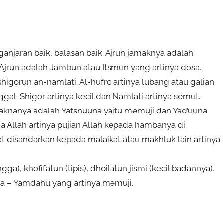
ganjaran baik, balasan baik. Ajrun jamaknya adalah
 Ajrun adalah Jambun atau Itsmun yang artinya dosa.
higorun an-namlati. Al-hufro artinya lubang atau galian.
gal. Shigor artinya kecil dan Namlati artinya semut.
 Maknanya adalah Yatsnuuna yaitu memuji dan Yad’uuna
a Allah artinya pujian Allah kepada hambanya di
t disandarkan kepada malaikat atau makhluk lain artinya
), khofifatun (tipis), dhoilatun jismi (kecil badannya).
a – Yamdahu yang artinya memuji.