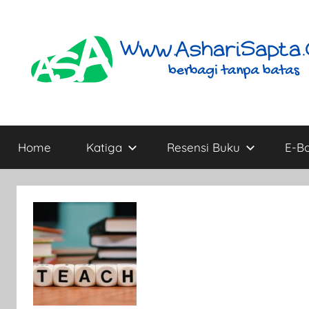
Skip
to
content
AshariSapta.Com
Berbagi
Tanpa
Home
Katiga
Resensi Buku
E-B
Batas