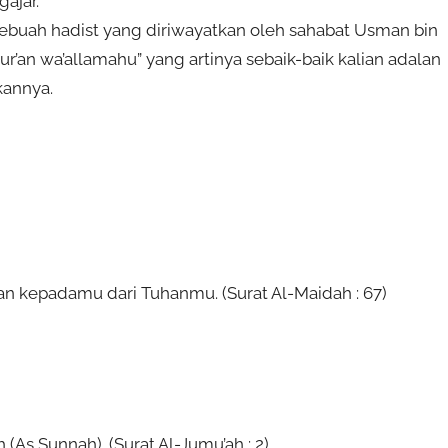
ajar.
sebuah hadist yang diriwayatkan oleh sahabat Usman bin
r’an wa’allamahu” yang artinya sebaik-baik kalian adalan
kannya.
kan kepadamu dari Tuhanmu. (Surat Al-Maidah : 67)
As Sunnah). (Surat Al-Jumu’ah : 2)