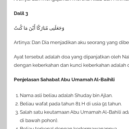
Dalil 3
وَجَعَلَنِى مُبَارَكًا أَيْنَ مَا كُنتُ
Artinya: Dan Dia menjadikan aku seorang yang diberk
Ayat tersebut adalah doa yang dipanjatkan oleh Na
dengan keberkahan dan kunci keberkahan adalah d
Penjelasan Sahabat Abu Umamah Al-Baihili
Nama asli beliau adalah Shuday bin Ajlan.
Beliau wafat pada tahun 81 H di usia 91 tahun.
Salah satu keutamaan Abu Umamah Al-Bahili adal
di bawah pohon).
Beliau terkenal dengan kedermawanannya.