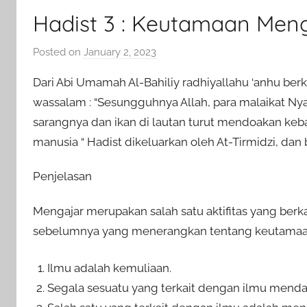
Hadist 3 : Keutamaan Men
Posted on
January 2, 2023
b
y
Dari Abi Umamah Al-Bahiliy radhiyallahu ‘anhu berka
a
wassalam : “Sesungguhnya Allah, para malaikat Ny
d
sarangnya dan ikan di lautan turut mendoakan ke
m
manusia “ Hadist dikeluarkan oleh At-Tirmidzi, dan 
i
n
Penjelasan
Mengajar merupakan salah satu aktifitas yang ber
sebelumnya yang menerangkan tentang keutamaan i
Ilmu adalah kemuliaan.
Segala sesuatu yang terkait dengan ilmu mend