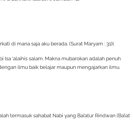
ati di mana saja aku berada. (Surat Maryam : 31)l
bi Isa ‘alaihis salam. Makna mubarokan adalah penuh
engan ilmu baik belajar maupun mengajarkan ilmu.
ah termasuk sahabat Nabi yang Bai’atur Rindwan (Ba’iat