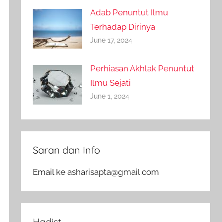
Adab Penuntut Ilmu
Terhadap Dirinya
June 17, 2024
Perhiasan Akhlak Penuntut
Ilmu Sejati
June 1, 2024
Saran dan Info
Email ke asharisapta@gmail.com
Hadist