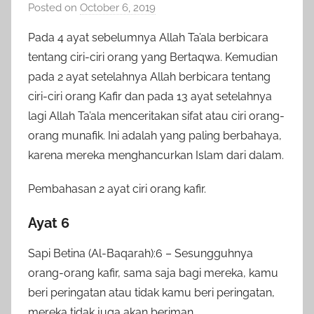
Posted on
October 6, 2019
b
y
Pada 4 ayat sebelumnya Allah Ta’ala berbicara
a
tentang ciri-ciri orang yang Bertaqwa. Kemudian
d
pada 2 ayat setelahnya Allah berbicara tentang
m
ciri-ciri orang Kafir dan pada 13 ayat setelahnya
i
lagi Allah Ta’ala menceritakan sifat atau ciri orang-
n
orang munafik. Ini adalah yang paling berbahaya,
karena mereka menghancurkan Islam dari dalam.
Pembahasan 2 ayat ciri orang kafir.
Ayat 6
Sapi Betina (Al-Baqarah):6 – Sesungguhnya
orang-orang kafir, sama saja bagi mereka, kamu
beri peringatan atau tidak kamu beri peringatan,
mereka tidak juga akan beriman.