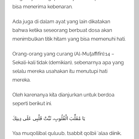
bisa menerima kebenaran.
Ada juga di dalam ayat yang lain dikatakan
bahwa ketika seseorang berbuat dosa akan
menimbulkan titik hitam yang bisa memenuhi hati.
Orang-orang yang curang (Al-Muţaffifīn):14 –
Sekali-kali tidak (demikian), sebenarnya apa yang
selalu mereka usahakan itu menutupi hati
mereka.
Oleh karenanya kita dianjurkan untuk berdoa
seperti berikut ini.
يَا مُقَلِّبَ الْقُلُوبِ، ثَبِّتْ قَلْبِى عَلَى دِينِكَ
Yaa muqollibal quluub, tsabbit qolbii ‘alaa diinik,