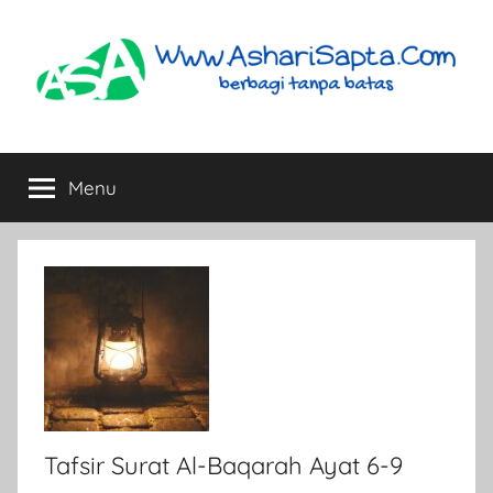
Skip
to
content
AshariSapta.Com
Berbagi
Tanpa
Menu
Batas
Tafsir Surat Al-Baqarah Ayat 6-9