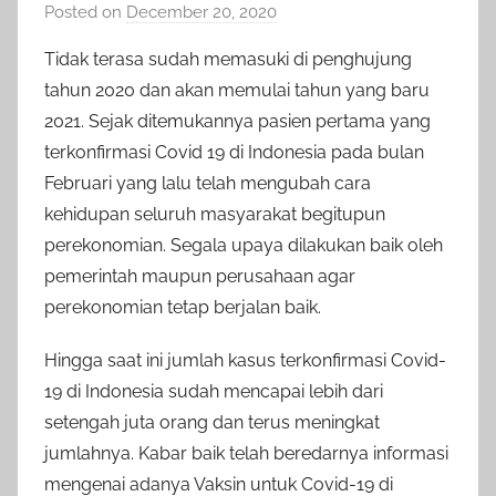
Posted on
December 20, 2020
b
y
Tidak terasa sudah memasuki di penghujung
a
tahun 2020 dan akan memulai tahun yang baru
d
2021. Sejak ditemukannya pasien pertama yang
m
terkonfirmasi Covid 19 di Indonesia pada bulan
i
Februari yang lalu telah mengubah cara
n
kehidupan seluruh masyarakat begitupun
perekonomian. Segala upaya dilakukan baik oleh
pemerintah maupun perusahaan agar
perekonomian tetap berjalan baik.
Hingga saat ini jumlah kasus terkonfirmasi Covid-
19 di Indonesia sudah mencapai lebih dari
setengah juta orang dan terus meningkat
jumlahnya. Kabar baik telah beredarnya informasi
mengenai adanya Vaksin untuk Covid-19 di