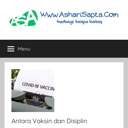
Skip
to
content
AshariSapta.Com
Berbagi
Tanpa
Menu
Batas
Antara Vaksin dan Disiplin